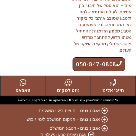
מים – הוא סמל של חיבור בין
אנשים, לעולם הפנימי שלהם
ולטבע שסובב אותם. כל ביקור
כאן הוא חוויה, וכל מפגש עם
הטבע מספק הזדמנות להתחיל
משהו חדש, להתחבר מחדש
ולהרגיש חלק מהקצב השקט של
העולם.
050-847-0808
חייגו אלינו
נווט למקום
וואצאפ
כל הזכויות שמורות לפארק אגם ניצנים © | פול אפקט מדיה ניהול קמפיינים ברשת
אגם ניצנים – חוויית בילוי מושלמת
אגם ניצנים – המקום המושלם לימי גיבוש
אגם ניצנים - הטבע המושלם
אגם ניצנים טבע ופעילויות